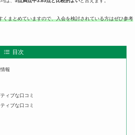
平均は、
5点満点中3.85点と比較的よい
と言えます。
すくまとめていますので、入会を検討されている方はぜひ参考
目次
本情報
ガティブな口コミ
ジティブな口コミ
め