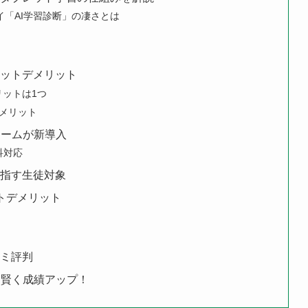
イ「AI学習診断」の凄さとは
リットデメリット
リットは1つ
のメリット
ォームが新導入
科対応
目指す生徒対象
ットデメリット
コミ評判
て賢く成績アップ！