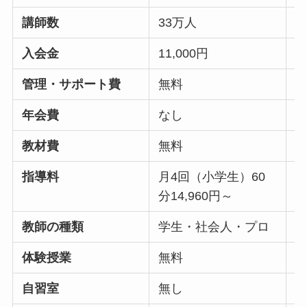
講師数
33万人
3
入会金
11,000円
2
管理・サポート費
無料
3
年会費
なし
教材費
無料
指導料
月4回（小学生）60
月
分14,960円～
分
教師の種類
学生・社会人・プロ
体験授業
無料
自習室
無し