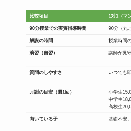
比較項目
1対1（マ
90分授業での実質指導時間
90分（丸
解説の時間
授業時間
演習（自習）
講師が見
質問のしやすさ
いつでも
月謝の目安（週1回）
小学生15,0
中学生18,0
高校生20,0
向いている子
基礎不安