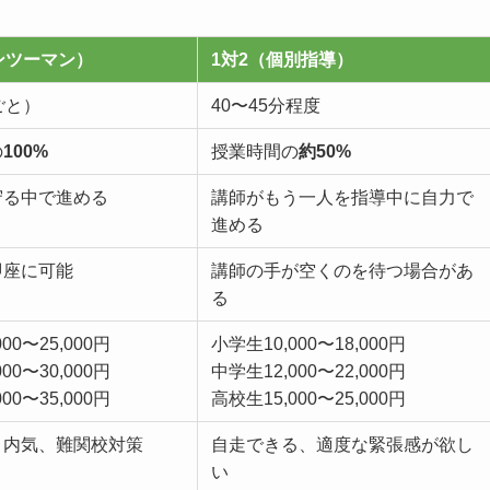
ンツーマン）
1対2（個別指導）
ごと）
40〜45分程度
の
100%
授業時間の
約50%
守る中で進める
講師がもう一人を指導中に自力で
進める
即座に可能
講師の手が空くのを待つ場合があ
る
00〜25,000円
小学生10,000〜18,000円
00〜30,000円
中学生12,000〜22,000円
00〜35,000円
高校生15,000〜25,000円
、内気、難関校対策
自走できる、適度な緊張感が欲し
い