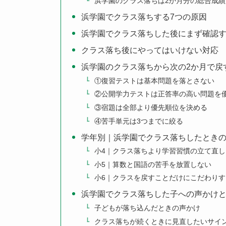
浜学園のクラス落ちは2か月分の総合成
浜学園でクラス落ちする7つの原因
浜学園でクラス落ちした後にまず確認
クラス落ち後にやってはいけない対応
浜学園のクラス落ちから次の2か月で戻
①復習テストは基本問題を落とさない
②公開学力テストは正答率の高い問題を
③宿題は全部より優先順位を決める
④苦手単元は3つまでに絞る
学年別｜浜学園でクラス落ちしたとき
小4｜クラス落ちより学習習慣の立て直し
小5｜算数と国語の苦手を放置しない
小6｜クラスを戻すことだけにこだわりす
浜学園でクラス落ちした子への声かけ
子どもが落ち込んだときの声かけ
クラス落ちが続くときに見直したいサイ