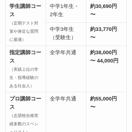
学生講師コー
中学1年生・
約30,690円
ス
2年生
〜
（定期テスト対
中学3年生
約33,770円
策や身近な質問
（受験生）
〜
に最適）
指定講師コー
全学年共通
約38,000円
ス
〜 44,000円
（実績上位の学
生・指導経験の
ある社会人）
プロ講師コー
全学年共通
約55,000円
ス
〜
（志望校合格実
績多数のスペシ
ャリスト）