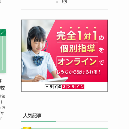
う
イン
英
比較
対策
、ト
もお
度か
人気記事
イ