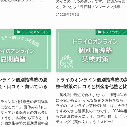
のがこの「3つの違い」です。 結論から言
と、3つとも「専任制マンツーマン指導...
2026年7月3日
トライのオンライン
トライのオンラ
ンライン個別指導塾の夏
トライのオンライン個別指導塾の
金・口コミ・向いている
検®対策の口コミと料金を他塾と
「英検®に最短で合格したい」「新形式の
に不安がある」 そんな悩みをお持ちなら
ンライン個別指導塾の夏期講習
ライの「オンライン英検®対策」は、今最
になるの？」 夏休みを前に、
すすめできる選択肢の一つです。 2024年
になっている保護者の方も多い
らの新形式導入により、自習が難しい「ラ
ょうか。 結論から言うと、ト
ティング（英作文）」や「スピーキ...
イン個別指導塾の夏期講習料金