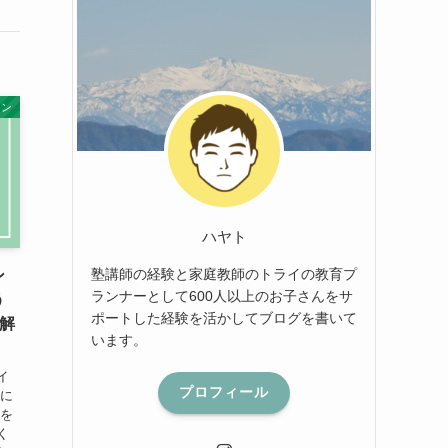
イン
ハヤト
塾講師の経験と家庭教師のトライの教育プ
ン
ランナーとして600人以上のお子さんをサ
う
ポートした経験を活かしてブログを書いて
解
います。
イ
プロフィール
子に
イを
く