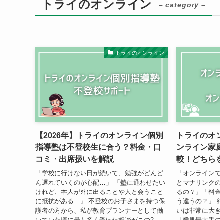
トライのオンライン
– category –
トライのオンライン
【2026年】トライのオンライン個別
トライのオ
指導塾は不登校生に合う？料金・口
ンライン家
コミ・出席扱いを解説
較！どちら
「学校に行けない日が続いて、勉強がどんど
「オンライン
ん遅れていくのが心配…」 「塾に通わせたい
とマナリンク
けれど、本人が外に出ることや人と会うこと
るの？」「料
に抵抗がある…」 不登校のお子さまを持つ保
う違うの？」 
護者の方から、私が教育プランナーとして働
いは非常に大
いていた頃に最も多く受けた相談がこの2...
「業界最大手の