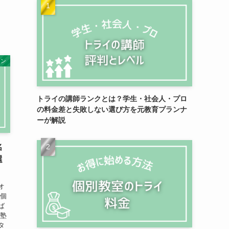
イン
トライの講師ランクとは？学生・社会人・プロ
の料金差と失敗しない選び方を元教育プランナ
ーが解説
名
選
オ
ン個
ば
導塾
タ