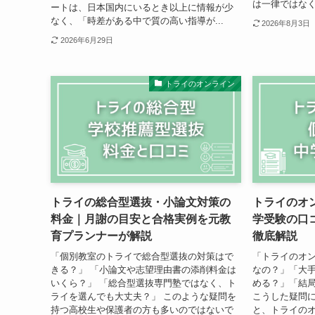
は一律ではなく
ートは、日本国内にいるとき以上に情報が少
なく、「時差がある中で質の高い指導が...
2026年8月3日
2026年6月29日
トライのオンライン
トライの総合型選抜・小論文対策の
トライのオ
料金｜月謝の目安と合格実例を元教
学受験の口
育プランナーが解説
徹底解説
「個別教室のトライで総合型選抜の対策はで
「トライのオ
きる？」 「小論文や志望理由書の添削料金は
なの？」「大
いくら？」 「総合型選抜専門塾ではなく、ト
める？」「結
ライを選んでも大丈夫？」 このような疑問を
こうした疑問
持つ高校生や保護者の方も多いのではないで
と、トライの