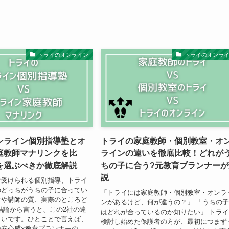
トライのオンライン
トライのオンラ
ンライン個別指導塾とオ
トライの家庭教師・個別教室・オ
庭教師マナリンクを比
ラインの違いを徹底比較！どれが
を選ぶべきか徹底解説
ちの子に合う?元教育プランナーが
説
で受けられる個別指導、トライ
のどっちがうちの子に合ってい
「トライには家庭教師・個別教室・オンラ
金や講師の質、実際のところど
ンがあるけど、何が違うの？」 「うちの
結論から言うと、この2社の違
はどれが合っているのか知りたい」 トラ
きいです。ひとことで言えば、
検討し始めた保護者の方が、最初につまず
安心感×教育プランナーの...