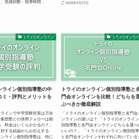
、受講回数・指導時間...
2026年4月27日
トライのオンライン
トライのオンラ
ンライン個別指導塾の中
トライのオンライン個別指導塾と
コミ・評判とメリットを
門会オンラインを比較！どちらを
ぶべきか徹底解説
ンラインで中学受験対策は万全
「トライのオンライン個別指導塾と名門会
手集団塾との併用フォローは頼
ンラインの違いは？ 「トライのオンライ
局、料金はいくらかかるの？」
別指導塾と名門会オンラインどちらを選べ
に対する結論からお伝えする
いいの？」 「トライのオンライン個別指
オンライン個別指導塾は、特に
と名門会オンラインそれぞれに向いている