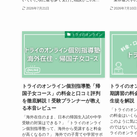
2026年7月21日
2026年7月10日
トライのオンライン
トライのオンライン個別指導塾「帰
トライのオ
国子女コース」の料金と口コミ評判
期講習の料
を徹底解説！受験プランナーが教え
生徒を解説
る本音レビュー
「トライのオ
の料金はいくら
「海外在住のまま、日本の帰国生入試や中学
このように気
受験の対策はできる？」「トライのオンライ
のではないでし
ン個別指導塾って、海外から受講すると料金
ライのオンラ
が高くなるの？」 海外での子育てや学習サポ