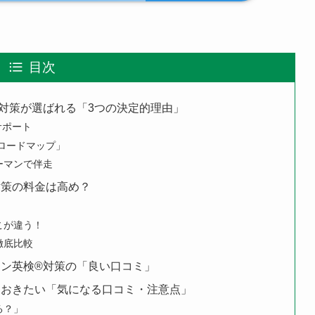
目次
対策が選ばれる「3つの決定的理由」
サポート
ロードマップ」
ーマンで伴走
対策の料金は高め？
こが違う！
徹底比較
ン英検®対策の「良い口コミ」
ておきたい「気になる口コミ・注意点」
る？」